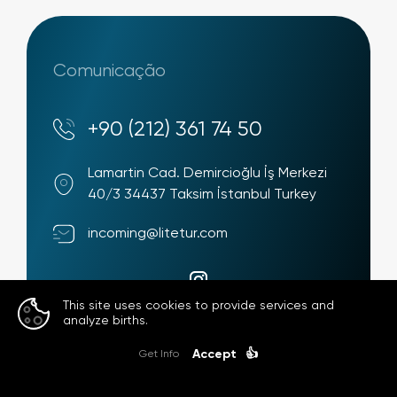
Comunicação
+90 (212) 361 74 50
Lamartin Cad. Demircioğlu İş Merkezi
40/3 34437 Taksim İstanbul Turkey
incoming@litetur.com
This site uses cookies to provide services and
analyze births.
Accept
👍
Get Info
© 2023
Litetur.com