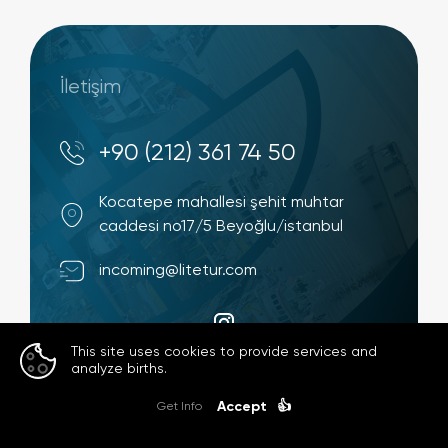
İletişim
+90 (212) 361 74 50
Kocatepe mahallesi şehit muhtar
caddesi no17/5 Beyoğlu/istanbul
incoming@litetur.com
This site uses cookies to provide services and
This site uses cookies to provide services and
This site uses cookies to provide services and
analyze births.
analyze births.
analyze births.
Accept
Accept
Accept
👍
👍
👍
Get Info
Get Info
Get Info
© 2023
Litetur.com