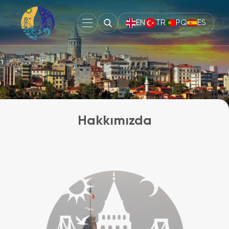
EN
TR
PQ
ES
Hakkımızda