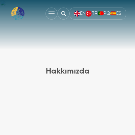
EN
TR
PQ
ES
Hakkımızda